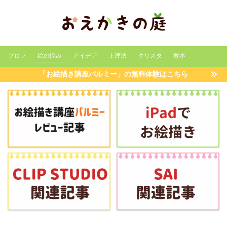
プロフ
絵の悩み
アイデア
上達法
クリスタ
教本
「お絵描き講座パルミー」の無料体験はこちら