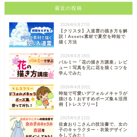
最近の投稿
2026年6月27日
【クリスタ】入道雲の描き方を解
説！Assets素材で夏空を時短で
描く方法
2026年6月18日
パルミー「花の描き方講座」レビ
ュー！写真を元に花を描くコツを
学んでみた
2026年4月20日
時短で可愛いデフォルメキャラが
描ける！おすすめポーズ集＆活用
例【トレスフリー】
2025年5月12日
佐倉おりこさんの技法書で、女の
子のキャラクター・衣装デザイン
をしてみた！