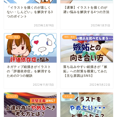
「イラストを描くのが楽しく
【遅筆】イラストを描くのが
ない・しんどい」を解決する3
遅い悩みを解決する4つの方法
つのポイント
2023年2月19日
2023年1月31日
SNS・発信
SNS・発信
ネガティブ絵描きがイラスト
落ち込みやすい絵描きが「嫉
の「評価依存症」を解消する
妬」への対策を模索してみた
ための3つの秘訣
【主な原因はSNS】
2022年11月13日
2022年5月22日
スランプ
スランプ