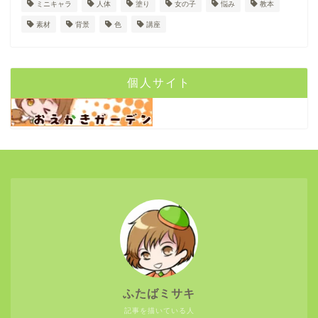
ミニキャラ
人体
塗り
女の子
悩み
教本
素材
背景
色
講座
個人サイト
ふたばミサキ
記事を描いている人