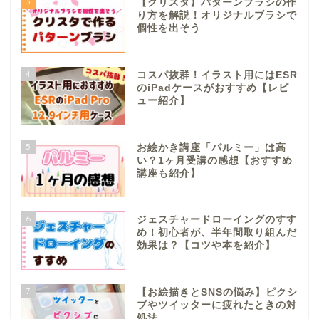
3
【クリスタ】パターンブラシの作
り方を解説！オリジナルブラシで
個性を出そう
4
コスパ抜群！イラスト用にはESR
のiPadケースがおすすめ【レビ
ュー紹介】
5
お絵かき講座「パルミー」は高
い？1ヶ月受講の感想【おすすめ
講座も紹介】
6
ジェスチャードローイングのすす
め！初心者が、半年間取り組んだ
効果は？【コツや本を紹介】
7
【お絵描きとSNSの悩み】ピクシ
ブやツイッターに疲れたときの対
処法