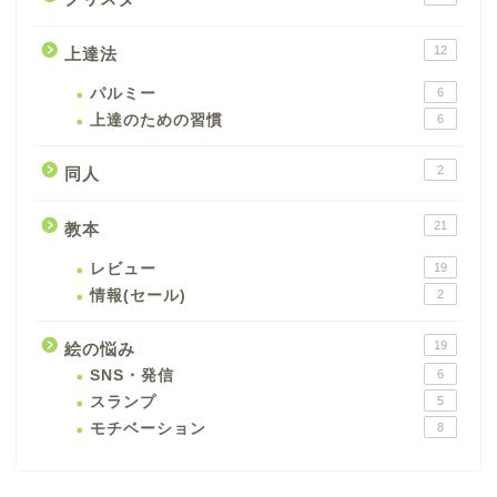
12
上達法
パルミー
6
上達のための習慣
6
2
同人
21
教本
レビュー
19
情報(セール)
2
19
絵の悩み
SNS・発信
6
スランプ
5
モチベーション
8