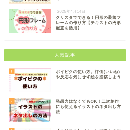
2025年4月14日
クリスタでできる！円形の装飾フ
レームの作り方【テキストの円形
配置を活用】
人気記事
1
ポイピクの使い方。評価(いいね)
や反応を気にせず絵を投稿しよう
2
発想力はなくてもOK！二次創作
にも使えるイラストのネタ出し方
法