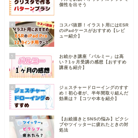
個性を出そう
4
コスパ抜群！イラスト用にはESR
のiPadケースがおすすめ【レビ
ュー紹介】
5
お絵かき講座「パルミー」は高
い？1ヶ月受講の感想【おすすめ
講座も紹介】
6
ジェスチャードローイングのすす
め！初心者が、半年間取り組んだ
効果は？【コツや本を紹介】
7
【お絵描きとSNSの悩み】ピクシ
ブやツイッターに疲れたときの対
処法