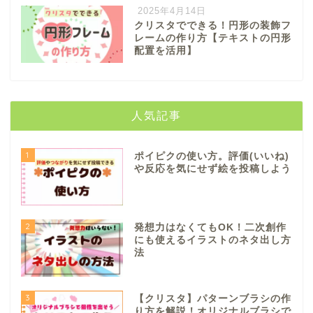
2025年4月14日
クリスタでできる！円形の装飾フ
レームの作り方【テキストの円形
配置を活用】
人気記事
1
ポイピクの使い方。評価(いいね)
や反応を気にせず絵を投稿しよう
2
発想力はなくてもOK！二次創作
にも使えるイラストのネタ出し方
法
3
【クリスタ】パターンブラシの作
り方を解説！オリジナルブラシで