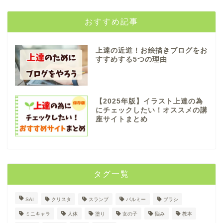
おすすめ記事
上達の近道！お絵描きブログをお
すすめする5つの理由
【2025年版】イラスト上達の為
にチェックしたい！オススメの講
座サイトまとめ
タグ一覧
SAI
クリスタ
スランプ
パルミー
ブラシ
ミニキャラ
人体
塗り
女の子
悩み
教本