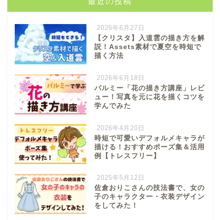
最近の投稿
2026年6月27日
【クリスタ】入道雲の描き方を解
説！Assets素材で夏空を時短で
描く方法
2026年6月18日
パルミー「花の描き方講座」レビ
ュー！写真を元に花を描くコツを
学んでみた
2026年4月20日
時短で可愛いデフォルメキャラが
描ける！おすすめポーズ集＆活用
例【トレスフリー】
2025年5月12日
佐倉おりこさんの技法書で、女の
子のキャラクター・衣装デザイン
をしてみた！