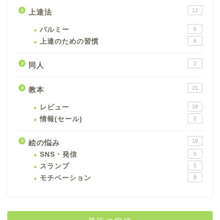
12
上達法
パルミー
6
上達のための習慣
6
2
同人
21
教本
レビュー
19
情報(セール)
2
19
絵の悩み
SNS・発信
6
スランプ
5
モチベーション
8