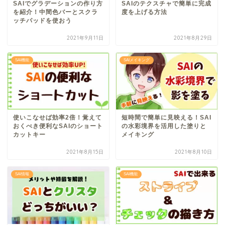
SAIでグラデーションの作り方
SAIのテクスチャで簡単に完成
を紹介！中間色バーとスクラ
度を上げる方法
ッチパッドを使おう
2021年9月11日
2021年8月29日
SAI機能
SAIメイキング
使いこなせば効率2倍！覚えて
短時間で簡単に見映える！SAI
おくべき便利なSAIのショート
の水彩境界を活用した塗りと
カットキー
メイキング
2021年8月15日
2021年8月10日
SAI情報
SAI機能